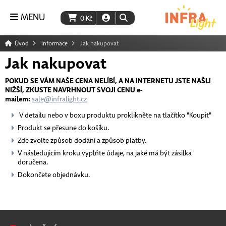
MENU
0
Kč
Úvod
Informace
Jak nakupovat
Jak nakupovat
POKUD SE VÁM NAŠE CENA NELÍBÍ, A NA INTERNETU JSTE NAŠLI
NIŽŠÍ, ZKUSTE NAVRHNOUT SVOJI CENU e-
mailem:
sale@infralight.cz
V detailu nebo v boxu produktu proklikněte na tlačítko "Koupit"
Produkt se přesune do košíku.
Zde zvolte způsob dodání a způsob platby.
V následujicím kroku vyplňte údaje, na jaké má být zásilka
doručena.
Dokončete objednávku.