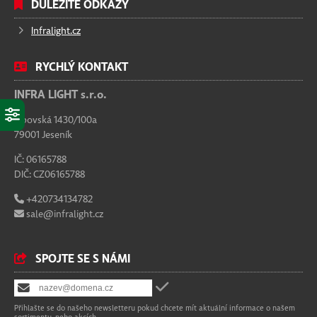
DŮLEŽITÉ ODKAZY
Infralight.cz
RYCHLÝ KONTAKT
INFRA LIGHT s.r.o.
Lipovská 1430/100a
79001 Jeseník
IČ: 06165788
DIČ: CZ06165788
+420734134782
sale@infralight.cz
SPOJTE SE S NÁMI
Přihlašte se do našeho newsletteru pokud chcete mít aktuální informace o našem