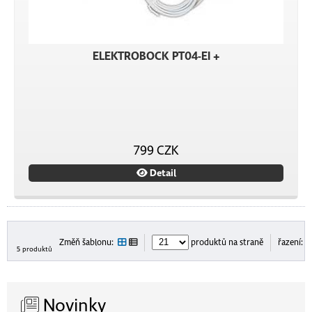
ELEKTROBOCK PT04-EI +
799 CZK
Detail
Změň šablonu:
produktů na straně
řazení:
5 produktů
Novinky