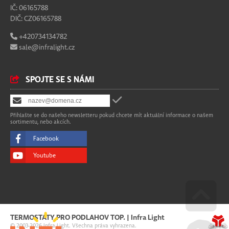
IČ: 06165788
DIČ: CZ06165788
+420734134782
sale@infralight.cz
SPOJTE SE S NÁMI
Přihlašte se do našeho newsletteru pokud chcete mít aktuální informace o našem
sortimentu, nebo akcích.
Facebook
Youtube
Go u
TERMOSTATY PRO PODLAHOV TOP. | Infra Light
© 2003-2026 Infra Light. Všechna práva vyhrazena.