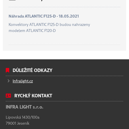
Náhrada ATLANTIC F125-D - 18.05.2021
Konvektory ATLANTIC F125-D budou nahrazeny
modelem ATLANTIC F120-D
DŮLEŽITÉ ODKAZY
Infralight.cz
RYCHLÝ KONTAKT
INFRA LIGHT s.r.o.
Lipovská 1430/100a
79001 Jeseník