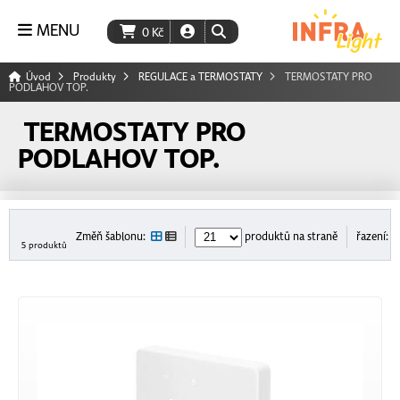
MENU
0
Kč
Úvod
Produkty
REGULACE a TERMOSTATY
TERMOSTATY PRO
PODLAHOV TOP.
TERMOSTATY PRO
PODLAHOV TOP.
Změň šablonu:
produktů na straně
řazení:
5 produktů