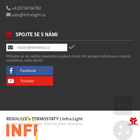
+420734134782
sale@infralight.cz
SPOJTE SE S NÁMI
Přihlašte se do našeho newsletteru pokud chcete mít aktuální informace o našem
sortimentu, nebo akcích.
Facebook
Youtube
Go u
REGULACE a TERMOSTATY | Infra Light
© 2003-2026 Infra Light. Všechna práva vyhrazena.