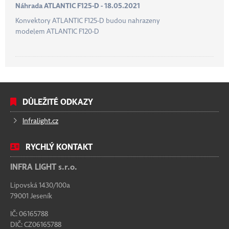
Náhrada ATLANTIC F125-D - 18.05.2021
Konvektory ATLANTIC F125-D budou nahrazeny
modelem ATLANTIC F120-D
DŮLEŽITÉ ODKAZY
Infralight.cz
RYCHLÝ KONTAKT
INFRA LIGHT s.r.o.
Lipovská 1430/100a
79001 Jeseník
IČ: 06165788
DIČ: CZ06165788