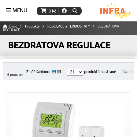
MENU
0
Kč
Úvod
Produkty
REGULACE a TERMOSTATY
BEZDRÁTOVÁ
REGULACE
BEZDRÁTOVÁ REGULACE
Změň šablonu:
produktů na straně
řazení:
6 produktů