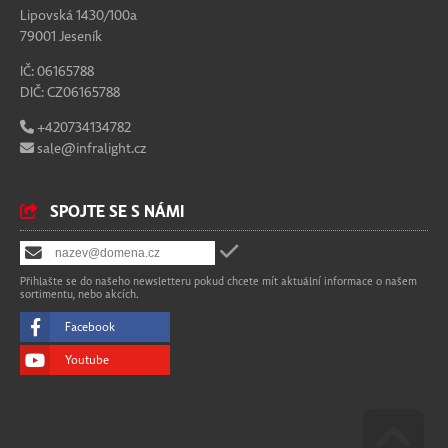
Lipovská 1430/100a
79001 Jeseník
IČ: 06165788
DIČ: CZ06165788
+420734134782
sale@infralight.cz
SPOJTE SE S NÁMI
Přihlašte se do našeho newsletteru pokud chcete mít aktuální informace o našem
sortimentu, nebo akcích.
Facebook
Youtube