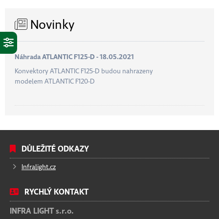
Novinky
Náhrada ATLANTIC F125-D - 18.05.2021
Konvektory ATLANTIC F125-D budou nahrazeny
modelem ATLANTIC F120-D
DŮLEŽITÉ ODKAZY
Infralight.cz
RYCHLÝ KONTAKT
INFRA LIGHT s.r.o.