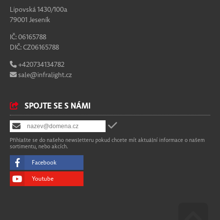
Lipovská 1430/100a
79001 Jeseník
IČ: 06165788
DIČ: CZ06165788
+420734134782
sale@infralight.cz
SPOJTE SE S NÁMI
Přihlašte se do našeho newsletteru pokud chcete mít aktuální informace o našem
sortimentu, nebo akcích.
Facebook
Youtube