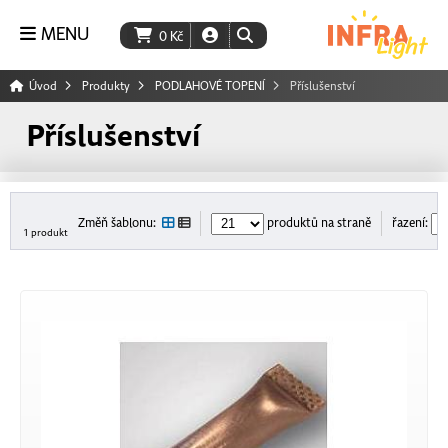
MENU
0
Kč
Úvod
Produkty
PODLAHOVÉ TOPENÍ
Příslušenství
Příslušenství
Změň šablonu:
produktů na straně
řazení:
1 produkt