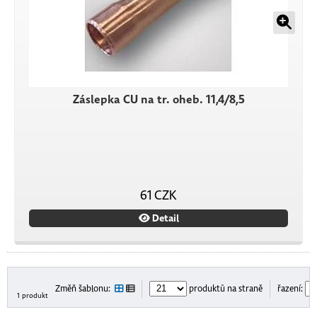
Záslepka CU na tr. oheb. 11,4/8,5
61 CZK
Detail
Změň šablonu:
produktů na straně
řazení:
1 produkt