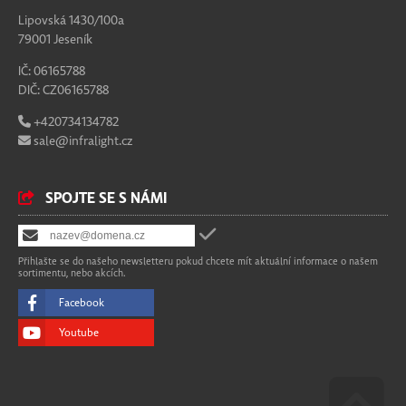
Lipovská 1430/100a
79001 Jeseník
IČ: 06165788
DIČ: CZ06165788
+420734134782
sale@infralight.cz
SPOJTE SE S NÁMI
Přihlašte se do našeho newsletteru pokud chcete mít aktuální informace o našem
sortimentu, nebo akcích.
Facebook
Youtube