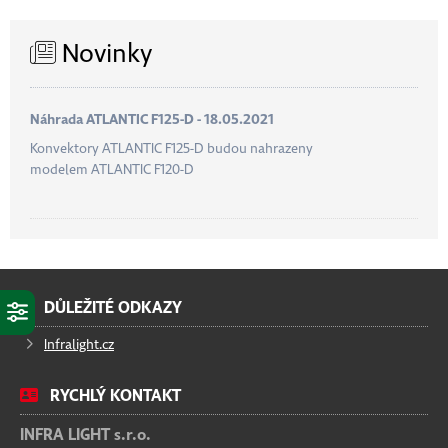
Novinky
Náhrada ATLANTIC F125-D - 18.05.2021
Konvektory ATLANTIC F125-D budou nahrazeny
modelem ATLANTIC F120-D
DŮLEŽITÉ ODKAZY
Infralight.cz
RYCHLÝ KONTAKT
INFRA LIGHT s.r.o.