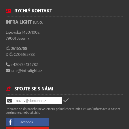
RYCHLÝ KONTAKT
INFRA LIGHT s.r.o.
Lipovská 1430/100a
79001 Jeseník
IČ: 06165788
DIČ: CZ06165788
+420734134782
sale@infralight.cz
SPOJTE SE S NÁMI
Přihlašte se do našeho newsletteru pokud chcete mít aktuální informace o našem
sortimentu, nebo akcích.
Facebook