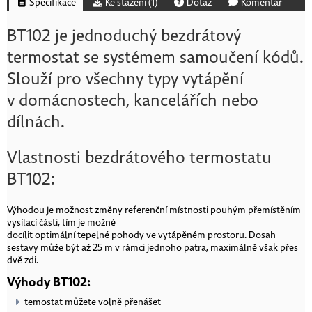
Specifikace
Ke stažení (
1
)
Dotaz
Komentář
BT102 je jednoduchý bezdrátový
termostat se systémem samoučení kódů.
Slouží pro všechny typy vytápění
v domácnostech, kancelářích nebo
dílnách.
Vlastnosti bezdrátového termostatu
BT102:
Výhodou je možnost změny referenční místnosti pouhým přemístěním
vysílací části, tím je možné
docílit optimální tepelné pohody ve vytápěném prostoru. Dosah
sestavy může být až 25 m v rámci jednoho patra, maximálně však přes
dvě zdi.
Výhody BT102:
temostat můžete volně přenášet