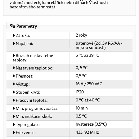
v domácnostech, kancelářích nebo dílnách.Vlastnosti
bezdrátového termostat
Parametry
2 roky
Záruka:
bateriové (2x1,5V R6/AA -
Napájení:
nejsou součástí)
5 °C až 39 °C
Rozsah nastavitelné
teploty:
0, 5 °C
Nastavení teplot po:
0,5 °C
Přesnost:
16 A / 250 VAC
Výstup:
IP20
Stupeň krytí:
0 °C až 40 °C
Pracovní teplota:
10 min
Min. programovací čas:
0,5 °C
Min. indikační skok:
hystereze (0,5°C)
Typ regulace:
433, 92 MHz
Frekvence: