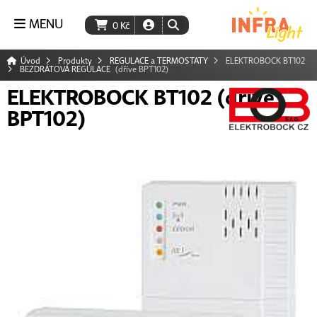
MENU
0
Kč
Úvod
Produkty
REGULACE a TERMOSTATY
ELEKTROBOCK BT102
BEZDRÁTOVÁ REGULACE
(dříve BPT102)
ELEKTROBOCK BT102 (dříve
BPT102)