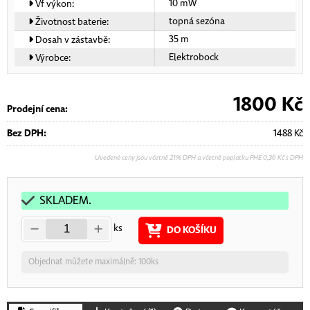
10 mW
Vf výkon:
topná sezóna
Životnost baterie:
35 m
Dosah v zástavbě:
Elektrobock
Výrobce:
1800
Kč
Prodejní cena:
Bez DPH:
1488
Kč
Uvedené ceny jsou včetně 21% DPH a včetně poplatku PHE 0,36 Kč s DPH
SKLADEM.
ks
DO KOŠÍKU
Objednat můžete maximálně: 100ks